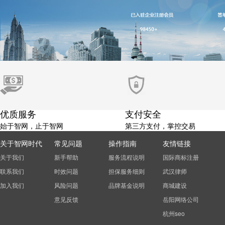
注册
内下
（不
证）
包刻
章）
商
商
挂
标
标
靠
设
设
地
计
计
址
(专
银
业
行
版)
开
优质服务
支付安全
商
户
标
始于智网，止于智网
第三方支付，掌控交易
香港
设
公司
计
关于智网时代
常见问题
操作指南
友情链接
年审
(简
关于我们
新手帮助
服务流程说明
国际商标注册
(2018
单
年4
版)
联系我们
时效问题
担保服务细则
武汉律师
月1
加入我们
风险问题
品牌基金说明
商城建设
号后)
意见反馈
岳阳网络公司
深
圳
杭州seo
公