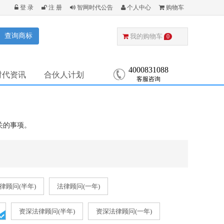
登 录
注 册
智网时代公告
个人中心
购物车
查询商标
我的购物车
0
4000831088
时代资讯
合伙人计划
客服咨询
关的事项。
律顾问(半年)
法律顾问(一年)
资深法律顾问(半年)
资深法律顾问(一年)