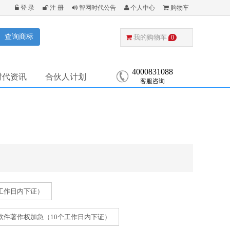
登 录
注 册
智网时代公告
个人中心
购物车
查询商标
我的购物车
0
4000831088
时代资讯
合伙人计划
客服咨询
工作日内下证）
软件著作权加急（10个工作日内下证）