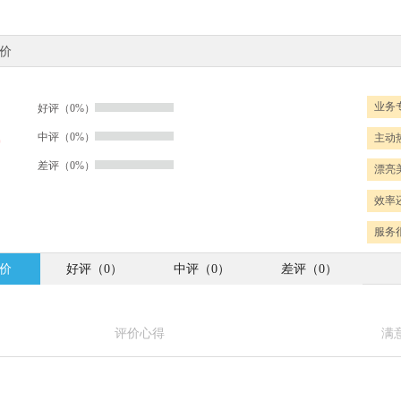
价
业务专
好评（0%）
%
中评（0%）
主动热
差评（0%）
漂亮美
效率还
服务很
价
好评（0）
中评（0）
差评（0）
评价心得
满