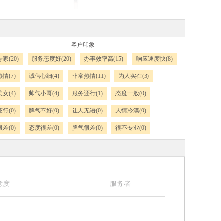
客户印象
家(20)
服务态度好(20)
办事效率高(15)
响应速度快(8)
情(7)
诚信心细(4)
非常热情(11)
为人实在(3)
女(4)
帅气小哥(4)
服务还行(1)
态度一般(0)
行(0)
脾气不好(0)
让人无语(0)
人情冷漠(0)
差(0)
态度很差(0)
脾气很差(0)
很不专业(0)
意度
服务者