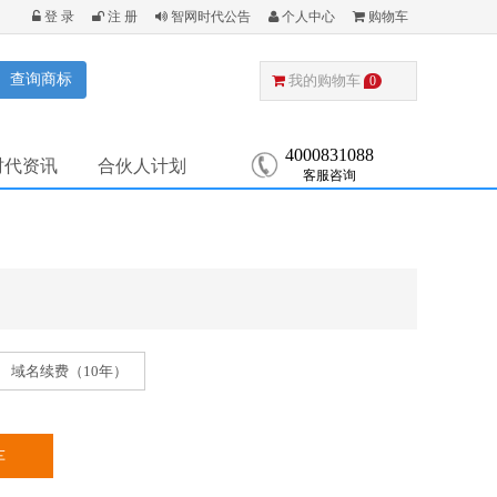
登 录
注 册
智网时代公告
个人中心
购物车
查询商标
我的购物车
0
4000831088
时代资讯
合伙人计划
客服咨询
域名续费（10年）